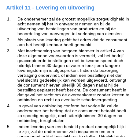
Artikel 11 - Levering en uitvoering
1.
De ondernemer zal de grootst mogelijke zorgvuldigheid in
acht nemen bij het in ontvangst nemen en bij de
uitvoering van bestellingen van producten en bij de
beoordeling van aanvragen tot verlening van diensten.
2.
Als plaats van levering geldt het adres dat de consument
aan het bedrijf kenbaar heeft gemaakt.
3.
Met inachtneming van hetgeen hierover in artikel 4 van
deze algemene voorwaarden is vermeld, zal het bedrijf
geaccepteerde bestellingen met bekwame spoed doch
uiterlijk binnen 30 dagen uitvoeren tenzij een langere
leveringstermijn is afgesproken. Indien de bezorging
vertraging ondervindt, of indien een bestelling niet dan
wel slechts gedeeltelijk kan worden uitgevoerd, ontvangt
de consument hiervan uiterlijk 30 dagen nadat hij de
bestelling geplaatst heeft bericht. De consument heeft in
dat geval het recht om de overeenkomst zonder kosten te
ontbinden en recht op eventuele schadevergoeding.
4.
In geval van ontbinding conform het vorige lid zal de
ondernemer het bedrag dat de consument betaald heeft
zo spoedig mogelijk, doch uiterlijk binnen 30 dagen na
ontbinding, terugbetalen.
5.
Indien levering van een besteld product onmogelijk blijkt
te zijn, zal de ondernemer zich inspannen om een
vervangend artikel beschikbaar te stellen. Uiterlijk bij de