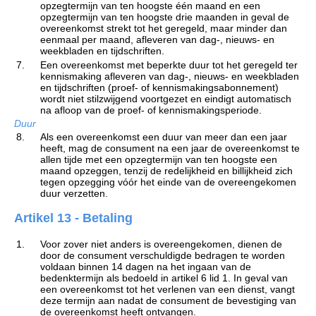
opzegtermijn van ten hoogste één maand en een
opzegtermijn van ten hoogste drie maanden in geval de
overeenkomst strekt tot het geregeld, maar minder dan
eenmaal per maand, afleveren van dag-, nieuws- en
weekbladen en tijdschriften.
7.
Een overeenkomst met beperkte duur tot het geregeld ter
kennismaking afleveren van dag-, nieuws- en weekbladen
en tijdschriften (proef- of kennismakingsabonnement)
wordt niet stilzwijgend voortgezet en eindigt automatisch
na afloop van de proef- of kennismakingsperiode.
Duur
8.
Als een overeenkomst een duur van meer dan een jaar
heeft, mag de consument na een jaar de overeenkomst te
allen tijde met een opzegtermijn van ten hoogste een
maand opzeggen, tenzij de redelijkheid en billijkheid zich
tegen opzegging vóór het einde van de overeengekomen
duur verzetten.
Artikel 13 - Betaling
1.
Voor zover niet anders is overeengekomen, dienen de
door de consument verschuldigde bedragen te worden
voldaan binnen 14 dagen na het ingaan van de
bedenktermijn als bedoeld in artikel 6 lid 1. In geval van
een overeenkomst tot het verlenen van een dienst, vangt
deze termijn aan nadat de consument de bevestiging van
de overeenkomst heeft ontvangen.