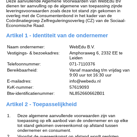
Deze aanvullende Algemene Voorwaarden van WebEdu BV
dienen ter aanvulling op de algemene van toepassing zijnde
leveringsvoorwaarden zoals deze tot stand zijn gekomen in
overleg met de Consumentenbond in het kader van de
Coördinatiegroep Zelfreguleringsoverleg (CZ) van de Sociaal-
Economische Raad.
Artikel 1 - Identiteit van de ondernemer
Naam ondernemer:
WebEdu B.V.
Vestigings- & bezoekadres:
Amphoraweg 6, 2332 EE te
Leiden
Telefoonnummer:
071-7110376
Bereikbaarheid:
Vanaf maandag t/m vrijdag van
9:00 uur tot 16:30 uur
E-mailadres:
info@webedu.nl
KvK-nummer:
57619093
Btw-identificatienummer:
NL852660662B01
Artikel 2 - Toepasselijkheid
1.
Deze algemene aanvullende voorwaarden zijn van
toepassing op elk aanbod van de ondernemer en op elke
tot stand gekomen overeenkomst op afstand tussen
ondernemer en consument.
2.
Voordat de overeenkomst op afstand wordt gesloten,