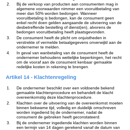
2.
Bij de verkoop van producten aan consumenten mag in
algemene voorwaarden nimmer een vooruitbetaling van
meer dan 50% worden bedongen. Wanneer
vooruitbetaling is bedongen, kan de consument geen
enkel recht doen gelden aangaande de uitvoering van de
desbetreffende bestelling of dienst(en), alvorens de
bedongen vooruitbetaling heeft plaatsgevonden.
3.
De consument heeft de plicht om onjuistheden in
verstrekte of vermelde betaalgegevens onverwijld aan de
ondernemer te melden.
4.
In geval van wanbetaling van de consument heeft de
ondernemer behoudens wettelijke beperkingen, het recht
om de vooraf aan de consument kenbaar gemaakte
redelijke kosten in rekening te brengen.
Artikel 14 - Klachtenregeling
1.
De ondernemer beschikt over een voldoende bekend
gemaakte klachtenprocedure en behandelt de klacht
overeenkomstig deze klachtenprocedure.
2.
Klachten over de uitvoering van de overeenkomst moeten
binnen bekwame tijd, volledig en duidelijk omschreven
worden ingediend bij de ondernemer, nadat de
consument de gebreken heeft geconstateerd.
3.
Bij de ondernemer ingediende klachten worden binnen
een termijn van 14 dagen gerekend vanaf de datum van