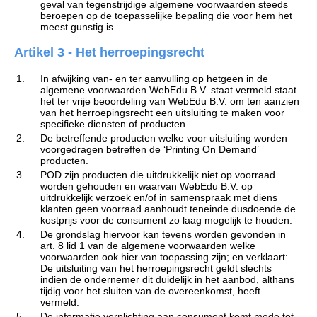
geval van tegenstrijdige algemene voorwaarden steeds
beroepen op de toepasselijke bepaling die voor hem het
meest gunstig is.
Artikel 3 - Het herroepingsrecht
1.
In afwijking van- en ter aanvulling op hetgeen in de
algemene voorwaarden WebEdu B.V. staat vermeld staat
het ter vrije beoordeling van WebEdu B.V. om ten aanzien
van het herroepingsrecht een uitsluiting te maken voor
specifieke diensten of producten.
2.
De betreffende producten welke voor uitsluiting worden
voorgedragen betreffen de ‘Printing On Demand’
producten.
3.
POD zijn producten die uitdrukkelijk niet op voorraad
worden gehouden en waarvan WebEdu B.V. op
uitdrukkelijk verzoek en/of in samenspraak met diens
klanten geen voorraad aanhoudt teneinde dusdoende de
kostprijs voor de consument zo laag mogelijk te houden.
4.
De grondslag hiervoor kan tevens worden gevonden in
art. 8 lid 1 van de algemene voorwaarden welke
voorwaarden ook hier van toepassing zijn; en verklaart:
De uitsluiting van het herroepingsrecht geldt slechts
indien de ondernemer dit duidelijk in het aanbod, althans
tijdig voor het sluiten van de overeenkomst, heeft
vermeld.
5.
De informatie verplichting aan consument komt mede tot