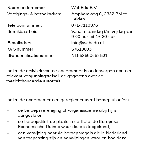
Naam ondernemer:
WebEdu B.V.
Vestigings- & bezoekadres:
Amphoraweg 6, 2332 BM te
Leiden
Telefoonnummer:
071-7110376
Bereikbaarheid:
Vanaf maandag t/m vrijdag van
9:00 uur tot 16:30 uur
E-mailadres:
info@webedu.nl
KvK-nummer:
57619093
Btw-identificatienummer:
NL852660662B01
Indien de activiteit van de ondernemer is onderworpen aan een
relevant vergunningstelsel: de gegevens over de
toezichthoudende autoriteit:
Indien de ondernemer een gereglementeerd beroep uitoefent:
▪
de beroepsvereniging of -organisatie waarbij hij is
aangesloten;
▪
de beroepstitel, de plaats in de EU of de Europese
Economische Ruimte waar deze is toegekend;
▪
een verwijzing naar de beroepsregels die in Nederland
van toepassing zijn en aanwijzingen waar en hoe deze