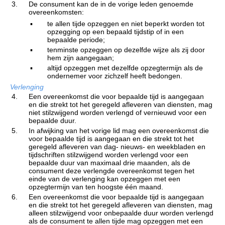
3.
De consument kan de in de vorige leden genoemde
overeenkomsten:
▪
te allen tijde opzeggen en niet beperkt worden tot
opzegging op een bepaald tijdstip of in een
bepaalde periode;
▪
tenminste opzeggen op dezelfde wijze als zij door
hem zijn aangegaan;
▪
altijd opzeggen met dezelfde opzegtermijn als de
ondernemer voor zichzelf heeft bedongen.
Verlenging
4.
Een overeenkomst die voor bepaalde tijd is aangegaan
en die strekt tot het geregeld afleveren van diensten, mag
niet stilzwijgend worden verlengd of vernieuwd voor een
bepaalde duur.
5.
In afwijking van het vorige lid mag een overeenkomst die
voor bepaalde tijd is aangegaan en die strekt tot het
geregeld afleveren van dag- nieuws- en weekbladen en
tijdschriften stilzwijgend worden verlengd voor een
bepaalde duur van maximaal drie maanden, als de
consument deze verlengde overeenkomst tegen het
einde van de verlenging kan opzeggen met een
opzegtermijn van ten hoogste één maand.
6.
Een overeenkomst die voor bepaalde tijd is aangegaan
en die strekt tot het geregeld afleveren van diensten, mag
alleen stilzwijgend voor onbepaalde duur worden verlengd
als de consument te allen tijde mag opzeggen met een