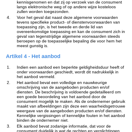
kennisgenomen en dat zij op verzoek van de consument
langs elektronische weg of op andere wijze kosteloos
zullen worden toegezonden.
4.
Voor het geval dat naast deze algemene voorwaarden
tevens specifieke product- of dienstenvoorwaarden van
toepassing zijn, is het tweede en derde lid van
overeenkomstige toepassing en kan de consument zich in
geval van tegenstrijdige algemene voorwaarden steeds
beroepen op de toepasselijke bepaling die voor hem het
meest gunstig is.
Artikel 4 - Het aanbod
1.
Indien een aanbod een beperkte geldigheidsduur heeft of
onder voorwaarden geschiedt, wordt dit nadrukkelijk in
het aanbod vermeld.
2.
Het aanbod bevat een volledige en nauwkeurige
omschrijving van de aangeboden producten en/of
diensten. De beschrijving is voldoende gedetailleerd om
een goede beoordeling van het aanbod door de
consument mogelijk te maken. Als de ondernemer gebruik
maakt van afbeeldingen zijn deze een waarheidsgetrouwe
weergave van de aangeboden producten en/of diensten.
Kennelijke vergissingen of kennelijke fouten in het aanbod
binden de ondernemer niet.
3.
Elk aanbod bevat zodanige informatie, dat voor de
consument duidelijk is wat de rechten en verplichtingen