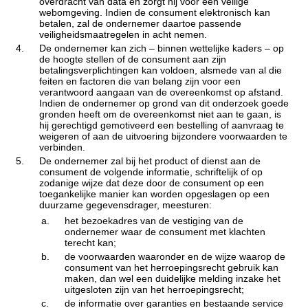
overdracht van data en zorgt hij voor een veilige
webomgeving. Indien de consument elektronisch kan
betalen, zal de ondernemer daartoe passende
veiligheidsmaatregelen in acht nemen.
4.
De ondernemer kan zich – binnen wettelijke kaders – op
de hoogte stellen of de consument aan zijn
betalingsverplichtingen kan voldoen, alsmede van al die
feiten en factoren die van belang zijn voor een
verantwoord aangaan van de overeenkomst op afstand.
Indien de ondernemer op grond van dit onderzoek goede
gronden heeft om de overeenkomst niet aan te gaan, is
hij gerechtigd gemotiveerd een bestelling of aanvraag te
weigeren of aan de uitvoering bijzondere voorwaarden te
verbinden.
5.
De ondernemer zal bij het product of dienst aan de
consument de volgende informatie, schriftelijk of op
zodanige wijze dat deze door de consument op een
toegankelijke manier kan worden opgeslagen op een
duurzame gegevensdrager, meesturen:
a.
het bezoekadres van de vestiging van de
ondernemer waar de consument met klachten
terecht kan;
b.
de voorwaarden waaronder en de wijze waarop de
consument van het herroepingsrecht gebruik kan
maken, dan wel een duidelijke melding inzake het
uitgesloten zijn van het herroepingsrecht;
c.
de informatie over garanties en bestaande service